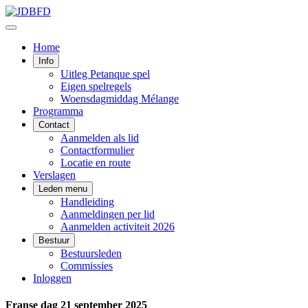
Home
Info
Uitleg Petanque spel
Eigen spelregels
Woensdagmiddag Mélange
Programma
Contact
Aanmelden als lid
Contactformulier
Locatie en route
Verslagen
Leden menu
Handleiding
Aanmeldingen per lid
Aanmelden activiteit 2026
Bestuur
Bestuursleden
Commissies
Inloggen
Franse dag 21 september 2025