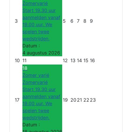
Zomervarié
Start 19.30 uur
aanmelden vanaf
3
5
6
7
8
9
19.00 uur. We
spelen twee
wedstrijden.
Datum :
4 augustus 2026
10
11
12
13
14
15
16
18
Zomer varié
Zomervarié
Start 19.30 uur
aanmelden vanaf
17
19
20
21
22
23
19.00 uur. We
spelen twee
wedstrijden.
Datum :
18 augustus 2026